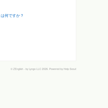
？
とは何ですか？
©
ZEnglish - by Lyngo LLC
2026.
Powered by
Help Scout